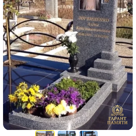
Участникам СВО
Памятники из гранита
Памятники из мрамора
Элитные памятники
Резные памятники
Мемориальные комплексы
Памятники с полноформатным фото
Склеп
Cкульптуры ангел
Детские памятники
Памятники Мусульманские
Памятники Армянские
Европейские памятники
Памятники "Клипарт"
Семейные памятники ( памятники на двоих )