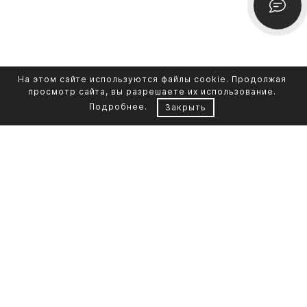
На этом сайте используются файлы cookie. Продолжая
просмотр сайта, вы разрешаете их использование.
Подробнее
.
Закрыть
Контакты
Каталог памятников
+7 961 855-90-78
Обустройство могил
Литьевой мрамор
Фото на стекле
Telegram-канал
Реставрация фото
Портфолио
О компании
Доставка и оплата
Кремация