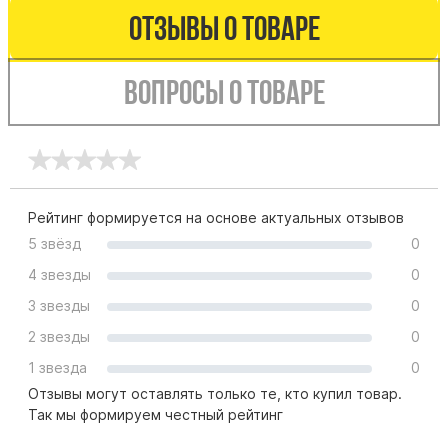
Отзывы о товаре
Буквы из латуни
Цоколь из гранита
Вопросы о товаре
Ограды из гранита
Ограды из чугуна
Столбы для ограды чугун
Ограды металл
Столы и лавки
Рейтинг формируется на основе актуальных отзывов
Тротуарная плитка
5 звёзд
0
Вазы полимерные
4 звезды
0
Подсвечники
3 звезды
0
Венки
2 звезды
0
Вазы из гранита
1 звезда
0
Скульптуры в полный рост
Отзывы могут оставлять только те, кто купил товар.
Так мы формируем честный рейтинг