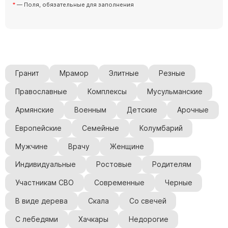
— Поля, обязательные для заполнения
Гранит
Мрамор
Элитные
Резные
Православные
Комплексы
Мусульманские
Армянские
Военным
Детские
Арочные
Европейские
Семейные
Колумбарий
Мужчине
Врачу
Женщине
Индивидуальные
Ростовые
Родителям
Участникам СВО
Современные
Черные
В виде дерева
Скала
Со свечей
С лебедями
Хачкары
Недорогие