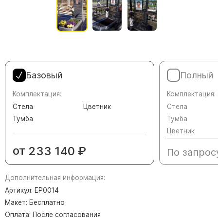
Памятники в форме креста
Зеркальные памятники
Памятники из белого мрамора Коелга
Креативные памятники
Кресты из белого мрамора
Базовый
Полный
Фигурные памятники
Памятники в виде гитары
Комплектация:
Комплектация:
Стела
Цветник
Стела
Памятники комбинированные
Тумба
Тумба
Памятники из цветного гранита
Цветник
Памятники красные
от
233 140
₽
По запрос
Памятники красно-черные
Памятники коричневые
Дополнительная информация:
Памятники серые
Артикул: EP0014
Памятники зеленые
Макет: Бесплатно
Оплата: После согласования
Памятники из Дымовского гранита