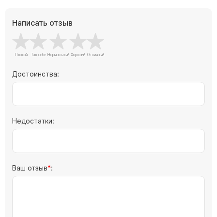
Скульптуры "Ангел" литиевые
Барельефы
Написать отзыв
Кресты
Голуби
Распятие
Достоинства:
Скорбящие
Цветы
Недостатки:
Ваш отзыв
: