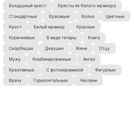
Воздушный крест
Кресты из белого мрамора
Стандартные
Красивые
Волна
Цветные
Крест
Белый мрамор
Красные
Коричневые
В виде гитары
Книга
Скорбящая
Девушке
Жене
Отцу
Мужу
Комбинированные
Ангел
Креативные
С фотокерамикой
Фигурные
Врачу
Горизонтальные
Часовни