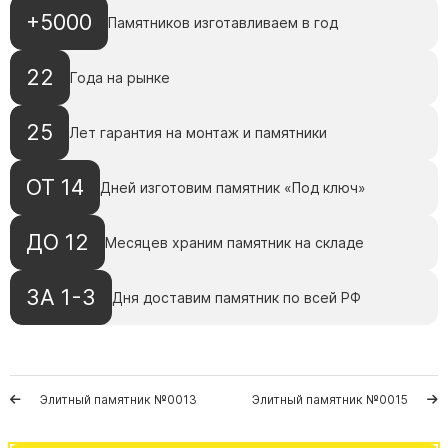
Памятники с колоннами
+5000
Памятников изготавливаем в год
Памятники современные
Памятники стандартные
22
Года на рынке
Памятники черные
Памятники со свечей
25
Лет гарантия на монтаж и памятники
Памятники в виде дерева
Памятники с лебедями
ОТ 14
Дней изготовим памятник «Под ключ»
Памятники в форме волны
ДО 12
Месяцев храним памятник на складе
Хачкары
Памятники ростовые
ЗА 1-3
Дня доставим памятник по всей РФ
Памятники в форме скалы
Памятник Родителям
Элитный памятник №0013
Элитный памятник №0015
Флагштоки
Мемориальные доски