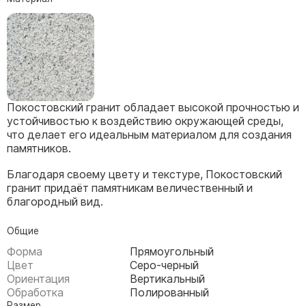
Скульптуры, барельефы и бюсты из бронзы
Колумбарий
Недорогие памятники
Памятники с фотокерамикой
Памятники животным
Покостовский гранит обладает высокой прочностью и
Памятники младенцу
устойчивостью к воздействию окружающей среды,
что делает его идеальным материалом для создания
Памятники двойные
памятников.
Памятники женщине
Благодаря своему цвету и текстуре, Покостовский
Памятники маме
гранит придаёт памятникам величественный и
Памятники жене
благородный вид.
Памятники девушке
Общие
Памятники дочери
Форма
Прямоугольный
Цвет
Серо-черный
Памятники мужчине
Ориентация
Вертикальный
Обработка
Полированный
Памятники дедушке
Размер