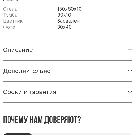
Памятники мужу
Стела
150х60х10
Памятники отцу
Тумба
90х10
Цветник
Заовален
Памятники парню
Фото
30х40
Памятники сыну
Памятники вертикальные
Описание
Памятники врачу
Памятники горизонтальные
Дополнительно
Памятники индивидуальные
Памятники классические
Памятники книга
Сроки и гарантия
Памятники красивые
Памятники Православные
Почему нам доверяют?
Памятники прямоугольные
Памятники с воздушным креcтом