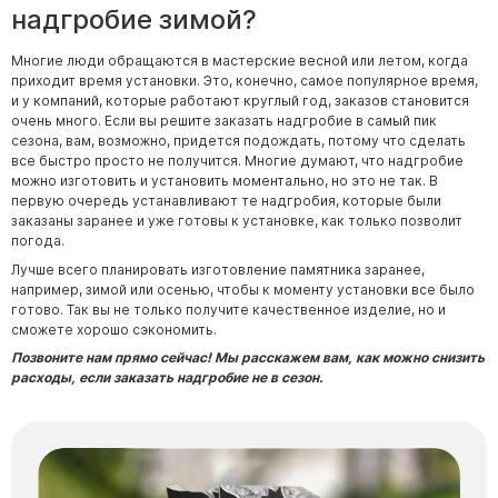
Памятники в форме креста
надгробие зимой?
Зеркальные памятники
Многие люди обращаются в мастерские весной или летом, когда
Памятники из белого мрамора Коелга
приходит время установки. Это, конечно, самое популярное время,
и у компаний, которые работают круглый год, заказов становится
Креативные памятники
очень много. Если вы решите заказать надгробие в самый пик
Кресты из белого мрамора
сезона, вам, возможно, придется подождать, потому что сделать
все быстро просто не получится. Многие думают, что надгробие
Фигурные памятники
можно изготовить и установить моментально, но это не так. В
первую очередь устанавливают те надгробия, которые были
Памятники в виде гитары
заказаны заранее и уже готовы к установке, как только позволит
погода.
Памятники комбинированные
Лучше всего планировать изготовление памятника заранее,
например, зимой или осенью, чтобы к моменту установки все было
Памятники из цветного гранита
готово. Так вы не только получите качественное изделие, но и
Памятники красные
сможете хорошо сэкономить.
Позвоните нам прямо сейчас! Мы расскажем вам, как можно снизить
Памятники красно-черные
расходы, если заказать надгробие не в сезон.
Памятники коричневые
Памятники серые
Памятники зеленые
Памятники из Дымовского гранита