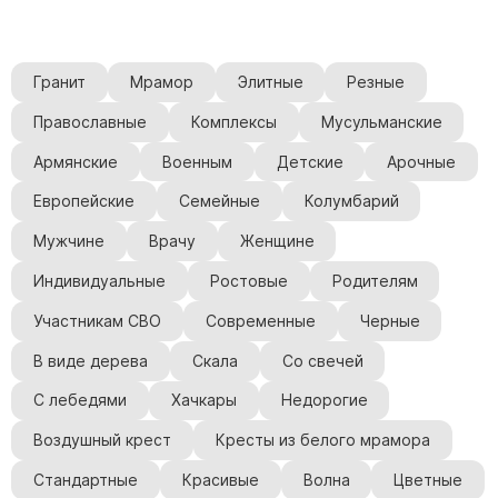
Гранит
Мрамор
Элитные
Резные
Православные
Комплексы
Мусульманские
Армянские
Военным
Детские
Арочные
Европейские
Семейные
Колумбарий
Мужчине
Врачу
Женщине
Индивидуальные
Ростовые
Родителям
Участникам СВО
Современные
Черные
В виде дерева
Скала
Со свечей
С лебедями
Хачкары
Недорогие
Воздушный крест
Кресты из белого мрамора
Стандартные
Красивые
Волна
Цветные