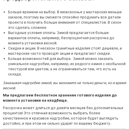
Памятники мужу
Памятники отцу
Больше времени на выбор. В межсезонье у мастерских меньше
заказов, поэтому вы сможете спокойно продумать все детали
Памятники парню
проекта и получить больше внимания от специалистов. В сезон
это сделать сложнее.
Памятники сыну
Выгодные условия оплаты. Зимой предлагается больше
вариантов оплаты, например, беспроцентная рассрочка до
Памятники вертикальные
момента установки весной.
Скидки и акции. В несезон гранитные изделия стоят дешевле, и
Памятники врачу
мастерские часто проводят акции и предлагают скидки.
Больше возможностей для выбора. Зимой можно заказать
Памятники горизонтальные
уникальное надгробие, например, из редкого камня с необычной
Памятники индивидуальные
текстурой или цветом, а не ограничиваться тем, что есть на
складе.
Памятники классические
Заказывая надгробие зимой, вы экономите не только деньги, но и время
Памятники книга
весной.
Памятники красивые
Мы предлагаем бесплатное хранение готового изделия до
момента установки на кладбище.
Памятники Православные
Рассрочка может длиться до девяти месяцев без дополнительных
Памятники прямоугольные
процентов! Это отличная возможность выбрать более
качественное и красивое надгробие, которое будет выглядеть
Памятники с воздушным креcтом
достойно, и при этом не сильно ударит по вашему бюджету.