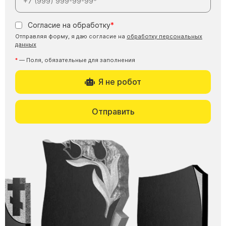
Буквы из латуни
Согласие на обработку
Цоколь из гранита
Отправляя форму, я даю согласие на
обработку персональных
Ограды из гранита
данных
Ограды из чугуна
— Поля, обязательные для заполнения
Столбы для ограды чугун
Я не робот
Ограды металл
Столы и лавки
Отправить
Тротуарная плитка
Вазы полимерные
Подсвечники
Венки
Вазы из гранита
Скульптуры в полный рост