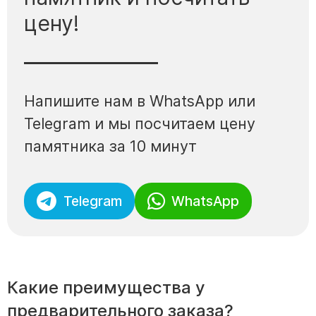
Скульптуры, барельефы и бюсты из бронзы
цену!
Колумбарий
Недорогие памятники
Памятники с фотокерамикой
Напишите нам в WhatsApp или
Памятники животным
Памятники младенцу
Telegram и мы посчитаем цену
Памятники двойные
памятника за 10 минут
Памятники женщине
Памятники маме
Telegram
WhatsApp
Памятники жене
Памятники девушке
Памятники дочери
Памятники мужчине
Какие преимущества у
Памятники дедушке
предварительного заказа?