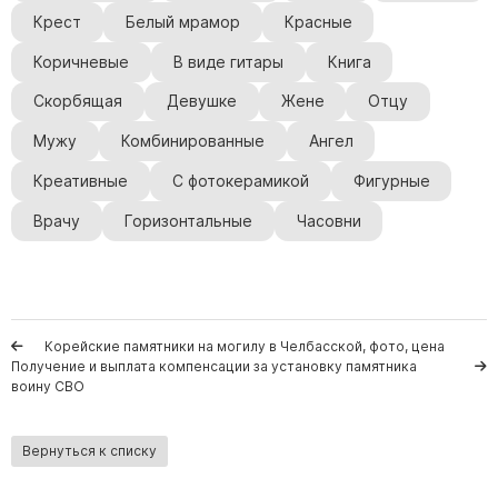
Крест
Белый мрамор
Красные
Коричневые
В виде гитары
Книга
Скорбящая
Девушке
Жене
Отцу
Мужу
Комбинированные
Ангел
Креативные
С фотокерамикой
Фигурные
Врачу
Горизонтальные
Часовни
Корейские памятники на могилу в Челбасской, фото, цена
Получение и выплата компенсации за установку памятника
воину СВО
Вернуться к списку